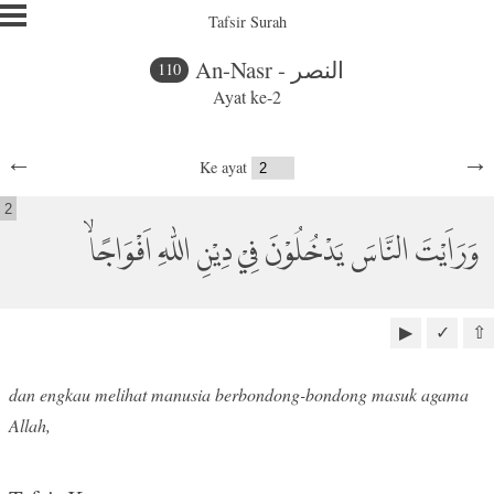
Tafsir Surah
An-Nasr - النصر
110
Ayat ke-2
←
→
Ke ayat
2
وَرَاَيْتَ النَّاسَ يَدْخُلُوْنَ فِيْ دِيْنِ اللّٰهِ اَفْوَاجًاۙ
▶
✓
⇧
dan engkau melihat manusia berbondong-bondong masuk agama
Allah,