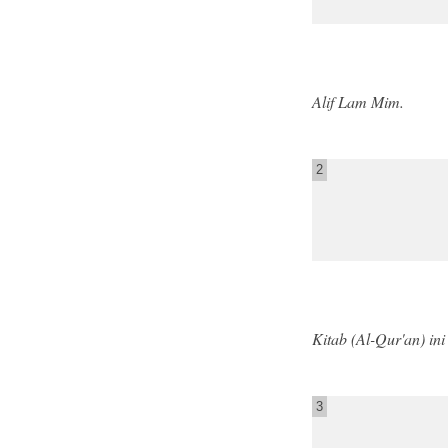
Alif Lam Mim.
2
Kitab (Al-Qur'an) in
3