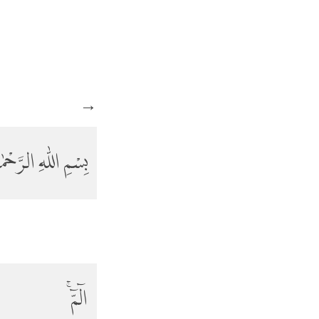
→
بِسْمِ اللّٰهِ الرَّحْم
الۤمّۤ ۚ