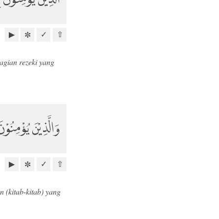
▶
✓
⇧
✼
agian rezeki yang
وَالَّذِيْنَ يُؤْمِنُوْن
▶
✓
⇧
✼
(kitab-kitab) yang