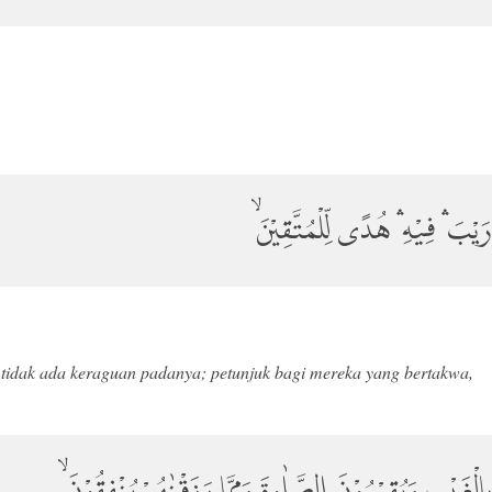
يْبَ ۛ فِيْهِ ۛ هُدًى لِّلْمُتَّقِيْنَۙ
i tidak ada keraguan padanya; petunjuk bagi mereka yang bertakwa,
َ بِالْغَيْبِ وَيُقِيْمُوْنَ الصَّلٰوةَ وَمِمَّا رَزَقْنٰهُمْ يُنْفِقُوْنَ