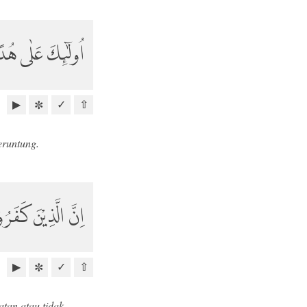
اُولٰۤىِٕكَ عَلٰى هُدً
▶
✓
⇧
✼
eruntung.
اِنَّ الَّذِيْنَ كَفَرُو
▶
✓
⇧
✼
tan atau tidak