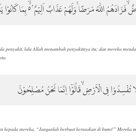
ضٌۙ فَزَادَهُمُ اللّٰهُ مَرَضًاۚ وَلَهُمْ عَذَابٌ اَلِيْمٌ ۢ ەۙ بِمَا كَانُوْا يَ
da penyakit, lalu Allah menambah penyakitnya itu; dan mereka menda
sta.
لَا تُفْسِدُوْا فِى الْاَرْضِۙ قَالُوْٓا اِنَّمَا نَحْنُ مُصْلِحُوْنَ
an kepada mereka, “Janganlah berbuat kerusakan di bumi!” Mereka 