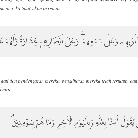
an, mereka tidak akan beriman.
 قُلُوْبِهِمْ وَعَلٰى سَمْعِهِمْ ۗ وَعَلٰٓى اَبْصَارِهِمْ غِشَاوَةٌ وَّلَهُم
 hati dan pendengaran mereka, penglihatan mereka telah tertutup, da
berat.
قُوْلُ اٰمَنَّا بِاللّٰهِ وَبِالْيَوْمِ الْاٰخِرِ وَمَا هُمْ بِمُؤْمِنِيْنَۘ