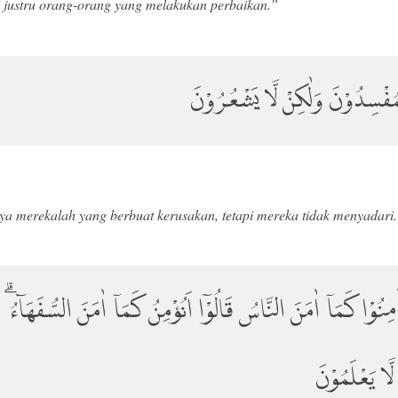
justru orang-orang yang melakukan perbaikan.”
لْمُفْسِدُوْنَ وَلٰكِنْ لَّا يَشْعُرُوْنَ
ya merekalah yang berbuat kerusakan, tetapi mereka tidak menyadari.
مِنُوْا كَمَآ اٰمَنَ النَّاسُ قَالُوْٓا اَنُؤْمِنُ كَمَآ اٰمَنَ السُّفَهَاۤءُ ۗ اَ
لَّا يَعْلَمُوْنَ