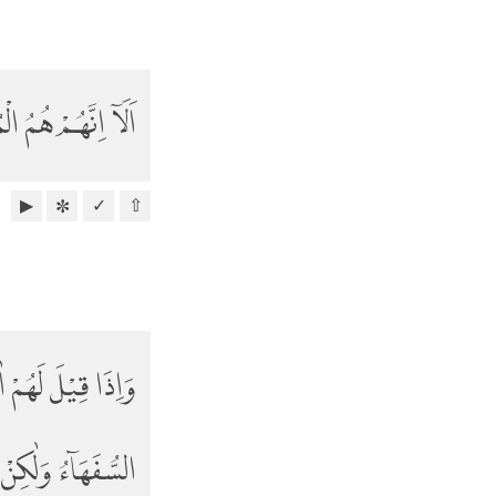
اَلَآ اِنَّهُمْ هُمُ ا
▶
✓
⇧
✼
وَاِذَا قِيْلَ لَهُمْ اٰ
السُّفَهَاۤءُ وَلٰكِنْ 