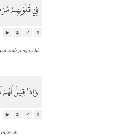
فِيْ قُلُوْبِهِمْ مَّرَ
▶
✓
⇧
✼
pat azab yang pedih,
وَاِذَا قِيْلَ لَهُمْ 
▶
✓
⇧
✼
menjawab,