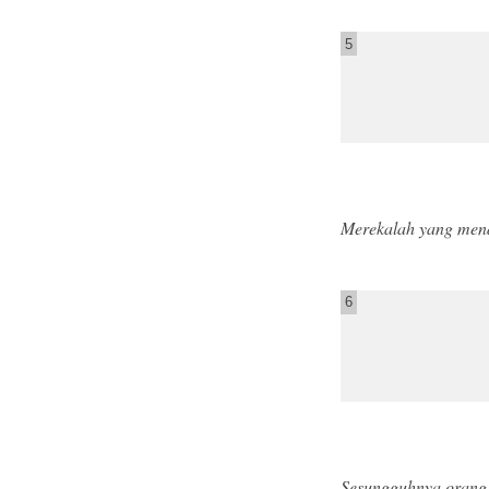
5
Merekalah yang mend
6
Sesungguhnya orang-