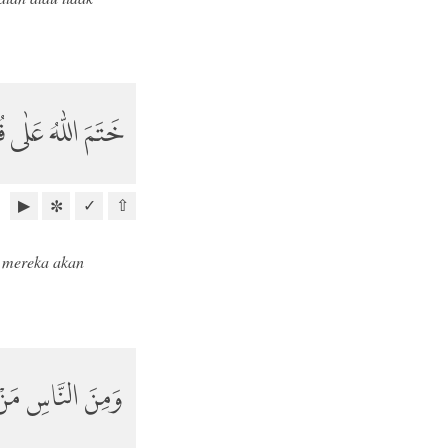
خَتَمَ اللّٰهُ عَلٰى ࣖ
▶
✓
⇧
✼
n mereka akan
وَمِنَ النَّاسِ مَنْ يَّ