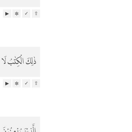
▶
✓
⇧
✼
ذٰلِكَ الْكِتٰبُ لَا رَ
▶
✓
⇧
✼
الَّذِيْنَ يُؤْمِنُوْن ۙ