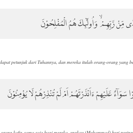
ى مِّنْ رَّبِّهِمْ ۙ وَاُولٰۤىِٕكَ هُمُ الْمُفْلِحُوْنَ
apat petunjuk dari Tuhannya, dan mereka itulah orang-orang yang b
ْا سَوَاۤءٌ عَلَيْهِمْ ءَاَنْذَرْتَهُمْ اَمْ لَمْ تُنْذِرْهُمْ لَا يُؤْمِنُوْنَ
orang kafir, sama saja bagi mereka, engkau (Muhammad) beri peringa