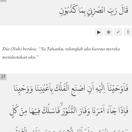
قَالَ رَبِّ انْصُرْنِيْ بِمَا كَذَّبُوْنِ
▶
✓
⇧
✼
Dia (Nuh) berdoa, “Ya Tuhanku, tolonglah aku karena mereka
mendustakan aku.”
27
فَاَوْحَيْنَآ اِلَيْهِ اَنِ اصْنَعِ الْفُلْكَ بِاَعْيُنِنَا وَوَحْيِنَا
فَاِذَا جَاۤءَ اَمْرُنَا وَفَارَ التَّنُّوْرُۙ فَاسْلُكْ فِيْهَا مِنْ كُلٍّ