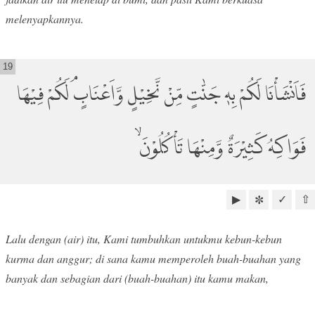
melenyapkannya.
19
فَاَنْشَأْنَا لَكُمْ بِهٖ جَنّٰتٍ مِّنْ نَّخِيْلٍ وَّاَعْنَابٍۘ لَكُمْ فِيْهَا
فَوَاكِهُ كَثِيْرَةٌ وَّمِنْهَا تَأْكُلُوْنَ ۙ
▶
✓
⇧
✼
Lalu dengan (air) itu, Kami tumbuhkan untukmu kebun-kebun
kurma dan anggur; di sana kamu memperoleh buah-buahan yang
banyak dan sebagian dari (buah-buahan) itu kamu makan,