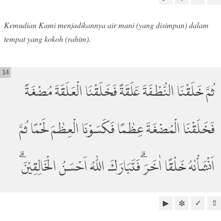
Kemudian Kami menjadikannya air mani (yang disimpan) dalam
tempat yang kokoh (rahim).
14
ثُمَّ خَلَقْنَا النُّطْفَةَ عَلَقَةً فَخَلَقْنَا الْعَلَقَةَ مُضْغَةً
فَخَلَقْنَا الْمُضْغَةَ عِظٰمًا فَكَسَوْنَا الْعِظٰمَ لَحْمًا ثُمَّ
اَنْشَأْنٰهُ خَلْقًا اٰخَرَۗ فَتَبَارَكَ اللّٰهُ اَحْسَنُ الْخَالِقِيْنَۗ
▶
✓
⇧
✼