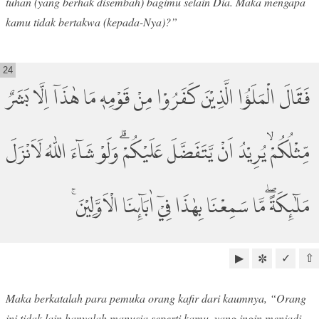
tuhan (yang berhak disembah) bagimu selain Dia. Maka mengapa
kamu tidak bertakwa (kepada-Nya)?”
24
فَقَالَ الْمَلَؤُا الَّذِيْنَ كَفَرُوْا مِنْ قَوْمِهٖ مَا هٰذَآ اِلَّا بَشَرٌ
مِّثْلُكُمْۙ يُرِيْدُ اَنْ يَّتَفَضَّلَ عَلَيْكُمْۗ وَلَوْ شَاۤءَ اللّٰهُ لَاَنْزَلَ
مَلٰۤىِٕكَةً ۖمَّا سَمِعْنَا بِهٰذَا فِيْٓ اٰبَاۤىِٕنَا الْاَوَّلِيْنَ ۚ
▶
✓
⇧
✼
Maka berkatalah para pemuka orang kafir dari kaumnya, “Orang
ini tidak lain hanyalah manusia seperti kamu, yang ingin menjadi