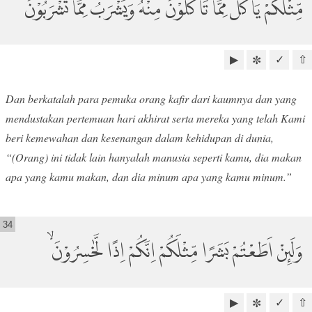
مِّثْلُكُمْۙ يَأْكُلُ مِمَّا تَأْكُلُوْنَ مِنْهُ وَيَشْرَبُ مِمَّا تَشْرَبُوْنَ
▶
✓
⇧
✼
Dan berkatalah para pemuka orang kafir dari kaumnya dan yang
mendustakan pertemuan hari akhirat serta mereka yang telah Kami
beri kemewahan dan kesenangan dalam kehidupan di dunia,
“(Orang) ini tidak lain hanyalah manusia seperti kamu, dia makan
apa yang kamu makan, dan dia minum apa yang kamu minum.”
34
وَلَىِٕنْ اَطَعْتُمْ بَشَرًا مِّثْلَكُمْ اِنَّكُمْ اِذًا لَّخٰسِرُوْنَ ۙ
▶
✓
⇧
✼