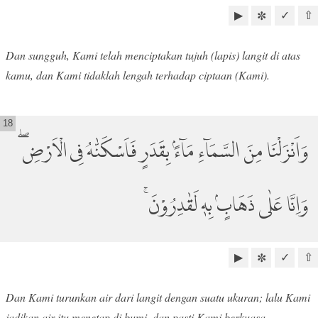
▶
✓
⇧
✼
Dan sungguh, Kami telah menciptakan tujuh (lapis) langit di atas
kamu, dan Kami tidaklah lengah terhadap ciptaan (Kami).
18
وَاَنْزَلْنَا مِنَ السَّمَاۤءِ مَاۤءًۢ بِقَدَرٍ فَاَسْكَنّٰهُ فِى الْاَرْضِۖ
وَاِنَّا عَلٰى ذَهَابٍۢ بِهٖ لَقٰدِرُوْنَ ۚ
▶
✓
⇧
✼
Dan Kami turunkan air dari langit dengan suatu ukuran; lalu Kami
jadikan air itu menetap di bumi, dan pasti Kami berkuasa