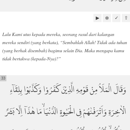
▶
✓
⇧
✼
Lalu Kami utus kepada mereka, seorang rasul dari kalangan
mereka sendiri (yang berkata), “Sembahlah Allah! Tidak ada tuhan
(yang berhak disembah) bagimu selain Dia. Maka mengapa kamu
tidak bertakwa (kepada-Nya)?”
33
وَقَالَ الْمَلَاُ مِنْ قَوْمِهِ الَّذِيْنَ كَفَرُوْا وَكَذَّبُوْا بِلِقَاۤءِ
الْاٰخِرَةِ وَاَتْرَفْنٰهُمْ فِى الْحَيٰوةِ الدُّنْيَاۙ مَا هٰذَآ اِلَّا بَشَرٌ