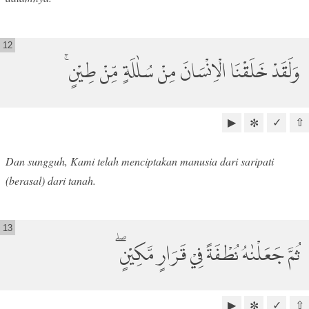
12
وَلَقَدْ خَلَقْنَا الْاِنْسَانَ مِنْ سُلٰلَةٍ مِّنْ طِيْنٍ ۚ
▶
✓
⇧
✼
Dan sungguh, Kami telah menciptakan manusia dari saripati
(berasal) dari tanah.
13
ثُمَّ جَعَلْنٰهُ نُطْفَةً فِيْ قَرَارٍ مَّكِيْنٍ ۖ
▶
✓
⇧
✼