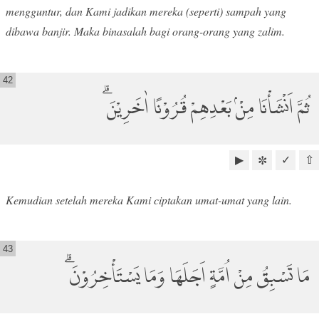
mengguntur, dan Kami jadikan mereka (seperti) sampah yang
dibawa banjir. Maka binasalah bagi orang-orang yang zalim.
42
ثُمَّ اَنْشَأْنَا مِنْۢ بَعْدِهِمْ قُرُوْنًا اٰخَرِيْنَ ۗ
▶
✓
⇧
✼
Kemudian setelah mereka Kami ciptakan umat-umat yang lain.
43
مَا تَسْبِقُ مِنْ اُمَّةٍ اَجَلَهَا وَمَا يَسْتَأْخِرُوْنَ ۗ