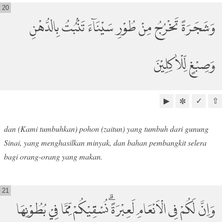
20
وَشَجَرَةً تَخْرُجُ مِنْ طُوْرِ سَيْنَاۤءَ تَنْۢبُتُ بِالدُّهْنِ
وَصِبْغٍ لِّلْاٰكِلِيْنَ
▶
✓
⇧
✼
dan (Kami tumbuhkan) pohon (zaitun) yang tumbuh dari gunung
Sinai, yang menghasilkan minyak, dan bahan pembangkit selera
bagi orang-orang yang makan.
21
وَاِنَّ لَكُمْ فِى الْاَنْعَامِ لَعِبْرَةًۗ نُسْقِيْكُمْ مِّمَّا فِيْ بُطُوْنِهَا