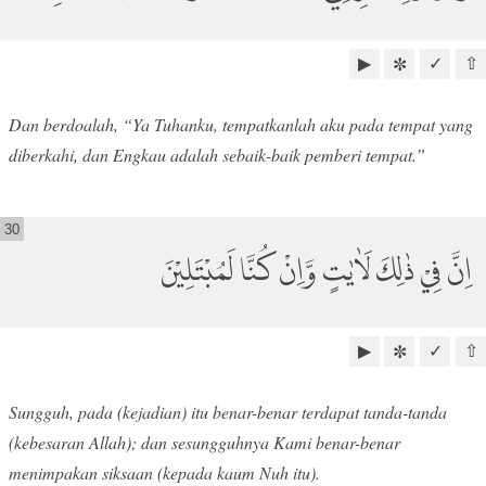
▶
✓
⇧
✼
Dan berdoalah, “Ya Tuhanku, tempatkanlah aku pada tempat yang
diberkahi, dan Engkau adalah sebaik-baik pemberi tempat.”
30
اِنَّ فِيْ ذٰلِكَ لَاٰيٰتٍ وَّاِنْ كُنَّا لَمُبْتَلِيْنَ
▶
✓
⇧
✼
Sungguh, pada (kejadian) itu benar-benar terdapat tanda-tanda
(kebesaran Allah); dan sesungguhnya Kami benar-benar
menimpakan siksaan (kepada kaum Nuh itu).