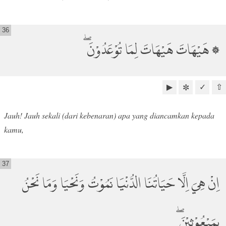
36
۞ هَيْهَاتَ هَيْهَاتَ لِمَا تُوْعَدُوْنَ ۖ
▶
✓
⇧
✼
Jauh! Jauh sekali (dari kebenaran) apa yang diancamkan kepada
kamu,
37
اِنْ هِيَ اِلَّا حَيَاتُنَا الدُّنْيَا نَمُوْتُ وَنَحْيَا وَمَا نَحْنُ
بِمَبْعُوْثِيْنَ ۖ