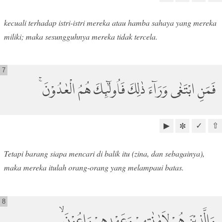
kecuali terhadap istri-istri mereka atau hamba sahaya yang mereka
miliki; maka sesungguhnya mereka tidak tercela.
7
فَمَنِ ابْتَغٰى وَرَاۤءَ ذٰلِكَ فَاُولٰۤىِٕكَ هُمُ الْعٰدُوْنَ ۚ
▶
✓
⇧
✼
Tetapi barang siapa mencari di balik itu (zina, dan sebagainya),
maka mereka itulah orang-orang yang melampaui batas.
8
وَالَّذِيْنَ هُمْ لِاَمٰنٰتِهِمْ وَعَهْدِهِمْ رَاعُوْنَ ۙ