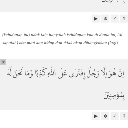
▶
✓
⇧
✼
(kehidupan itu) tidak lain hanyalah kehidupan kita di dunia ini, (di
sanalah) kita mati dan hidup dan tidak akan dibangkitkan (lagi),
38
اِنْ هُوَ اِلَّا رَجُلُ ِۨافْتَرٰى عَلَى اللّٰهِ كَذِبًا وَّمَا نَحْنُ لَهٗ
بِمُؤْمِنِيْنَ
▶
✓
⇧
✼