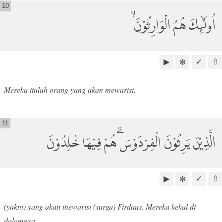
10
اُولٰۤىِٕكَ هُمُ الْوَارِثُوْنَ ۙ
▶
✓
⇧
✼
Mereka itulah orang yang akan mewarisi,
11
الَّذِيْنَ يَرِثُوْنَ الْفِرْدَوْسَۗ هُمْ فِيْهَا خٰلِدُوْنَ
▶
✓
⇧
✼
(yakni) yang akan mewarisi (surga) Firdaus. Mereka kekal di
dalamnya.