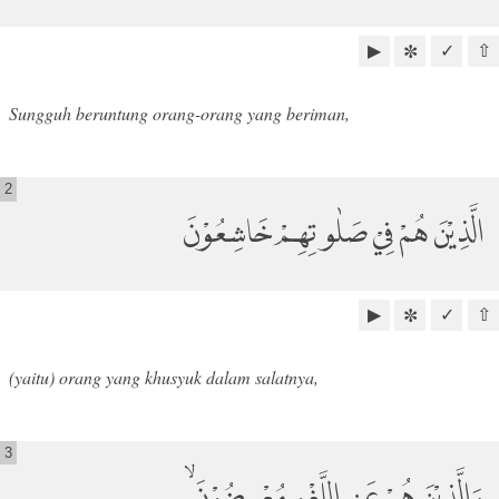
▶
✓
⇧
✼
Sungguh beruntung orang-orang yang beriman,
2
الَّذِيْنَ هُمْ فِيْ صَلٰو تِهِمْ خَاشِعُوْنَ
▶
✓
⇧
✼
(yaitu) orang yang khusyuk dalam salatnya,
3
وَالَّذِيْنَ هُمْ عَنِ اللَّغْوِ مُعْرِضُوْنَ ۙ