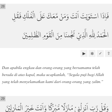
28
فَاِذَا اسْتَوَيْتَ اَنْتَ وَمَنْ مَّعَكَ عَلَى الْفُلْكِ فَقُلِ
الْحَمْدُ لِلّٰهِ الَّذِيْ نَجّٰىنَا مِنَ الْقَوْمِ الظّٰلِمِيْنَ
▶
✓
⇧
✼
Dan apabila engkau dan orang-orang yang bersamamu telah
berada di atas kapal, maka ucapkanlah, “Segala puji bagi Allah
yang telah menyelamatkan kami dari orang-orang yang zalim.”
29
وَقُلْ رَّبِّ اَنْزِلْنِيْ مُنْزَلًا مُّبٰرَكًا وَّاَنْتَ خَيْرُ الْمُنْزِلِيْنَ