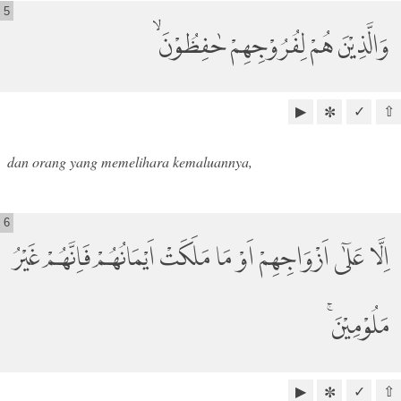
5
وَالَّذِيْنَ هُمْ لِفُرُوْجِهِمْ حٰفِظُوْنَ ۙ
▶
✓
⇧
✼
dan orang yang memelihara kemaluannya,
6
اِلَّا عَلٰٓى اَزْوَاجِهِمْ اَوْ مَا مَلَكَتْ اَيْمَانُهُمْ فَاِنَّهُمْ غَيْرُ
مَلُوْمِيْنَۚ
▶
✓
⇧
✼