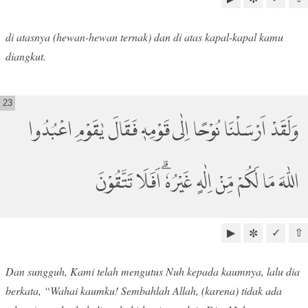
di atasnya (hewan-hewan ternak) dan di atas kapal-kapal kamu
diangkut.
23
وَلَقَدْ اَرْسَلْنَا نُوْحًا اِلٰى قَوْمِهٖ فَقَالَ يٰقَوْمِ اعْبُدُوا
اللّٰهَ مَا لَكُمْ مِّنْ اِلٰهٍ غَيْرُهٗۗ اَفَلَا تَتَّقُوْنَ
▶
✓
⇧
✼
Dan sungguh, Kami telah mengutus Nuh kepada kaumnya, lalu dia
berkata, “Wahai kaumku! Sembahlah Allah, (karena) tidak ada