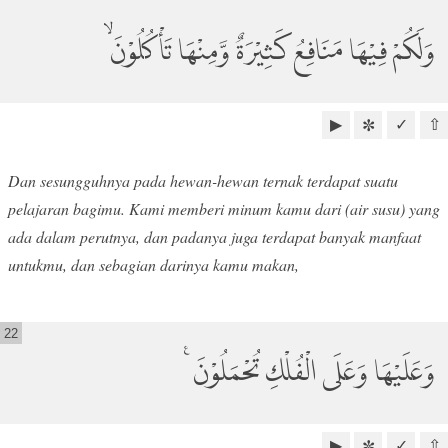
وَلَكُمْ فِيْهَا مَنَافِعُ كَثِيْرَةٌ وَّمِنْهَا تَأْكُلُوْنَ ۙ
▶
✓
⇧
✼
Dan sesungguhnya pada hewan-hewan ternak terdapat suatu
pelajaran bagimu. Kami memberi minum kamu dari (air susu) yang
ada dalam perutnya, dan padanya juga terdapat banyak manfaat
untukmu, dan sebagian darinya kamu makan,
22
وَعَلَيْهَا وَعَلَى الْفُلْكِ تُحْمَلُوْنَ ࣖ
▶
✓
⇧
✼