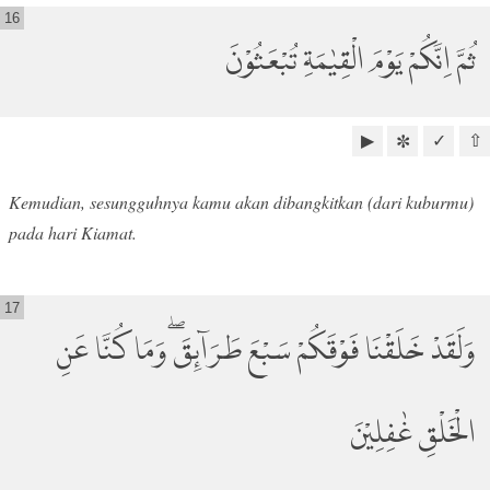
16
ثُمَّ اِنَّكُمْ يَوْمَ الْقِيٰمَةِ تُبْعَثُوْنَ
▶
✓
⇧
✼
Kemudian, sesungguhnya kamu akan dibangkitkan (dari kuburmu)
pada hari Kiamat.
17
وَلَقَدْ خَلَقْنَا فَوْقَكُمْ سَبْعَ طَرَاۤىِٕقَۖ وَمَا كُنَّا عَنِ
الْخَلْقِ غٰفِلِيْنَ