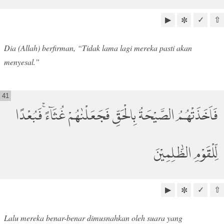
▶
✓
⇧
✼
Dia (Allah) berfirman, “Tidak lama lagi mereka pasti akan
menyesal.”
41
فَاَخَذَتْهُمُ الصَّيْحَةُ بِالْحَقِّ فَجَعَلْنٰهُمْ غُثَاۤءًۚ فَبُعْدًا
لِّلْقَوْمِ الظّٰلِمِيْنَ
▶
✓
⇧
✼
Lalu mereka benar-benar dimusnahkan oleh suara yang