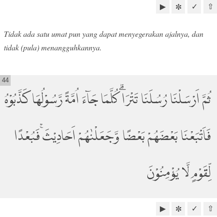
▶
✓
⇧
✼
Tidak ada satu umat pun yang dapat menyegerakan ajalnya, dan
tidak (pula) menangguhkannya.
44
ثُمَّ اَرْسَلْنَا رُسُلَنَا تَتْرَاۗ كُلَّمَا جَاۤءَ اُمَّةً رَّسُوْلُهَا كَذَّبُوْهُ
فَاَتْبَعْنَا بَعْضَهُمْ بَعْضًا وَّجَعَلْنٰهُمْ اَحَادِيْثَۚ فَبُعْدًا
لِّقَوْمٍ لَّا يُؤْمِنُوْنَ
▶
✓
⇧
✼