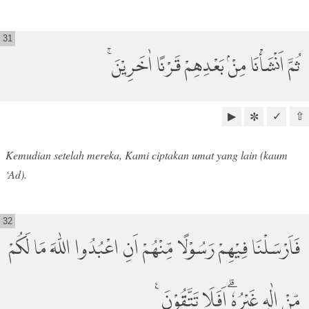
31
ثُمَّ اَنْشَأْنَا مِنْۢ بَعْدِهِمْ قَرْنًا اٰخَرِيْنَ ۚ
▶
✓
⇧
✼
Kemudian setelah mereka, Kami ciptakan umat yang lain (kaum
‘Ad).
32
فَاَرْسَلْنَا فِيْهِمْ رَسُوْلًا مِّنْهُمْ اَنِ اعْبُدُوا اللّٰهَ مَا لَكُمْ
مِّنْ اِلٰهٍ غَيْرُهٗۗ اَفَلَا تَتَّقُوْنَ ࣖ