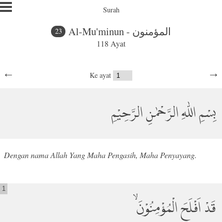
Surah
Al-Mu'minun - المؤمنون
23
118 Ayat
←
→
Ke ayat
بِسْمِ اللّٰهِ الرَّحْمٰنِ الرَّحِيْمِ
Dengan nama Allah Yang Maha Pengasih, Maha Penyayang.
1
قَدْ اَفْلَحَ الْمُؤْمِنُوْنَ ۙ