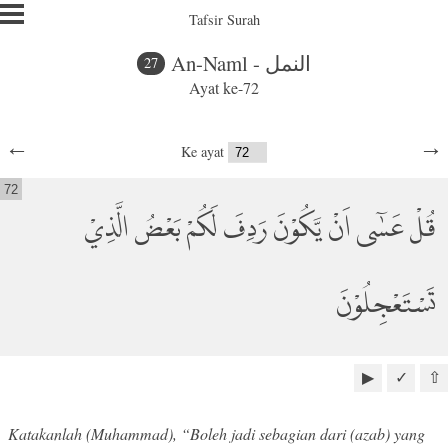
Tafsir Surah
An-Naml - النمل
27
Ayat ke-72
←
→
Ke ayat
72
قُلْ عَسٰٓى اَنْ يَّكُوْنَ رَدِفَ لَكُمْ بَعْضُ الَّذِيْ
تَسْتَعْجِلُوْنَ
▶
✓
⇧
Katakanlah (Muhammad), “Boleh jadi sebagian dari (azab) yang