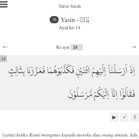
Tafsir Surah
Yasin - يٰسۤ
36
Ayat ke-14
←
→
Ke ayat
14
اِذْ اَرْسَلْنَآ اِلَيْهِمُ اثْنَيْنِ فَكَذَّبُوْهُمَا فَعَزَّزْنَا بِثَالِثٍ
فَقَالُوْٓا اِنَّآ اِلَيْكُمْ مُّرْسَلُوْنَ
▶
✓
⇧
(yaitu) ketika Kami mengutus kepada mereka dua orang utusan, lalu