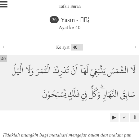
Tafsir Surah
Yasin - يٰسۤ
36
Ayat ke-40
←
→
Ke ayat
40
لَا الشَّمْسُ يَنْۢبَغِيْ لَهَآ اَنْ تُدْرِكَ الْقَمَرَ وَلَا الَّيْلُ
سَابِقُ النَّهَارِ ۗوَكُلٌّ فِيْ فَلَكٍ يَّسْبَحُوْنَ
▶
✓
⇧
Tidaklah mungkin bagi matahari mengejar bulan dan malam pun