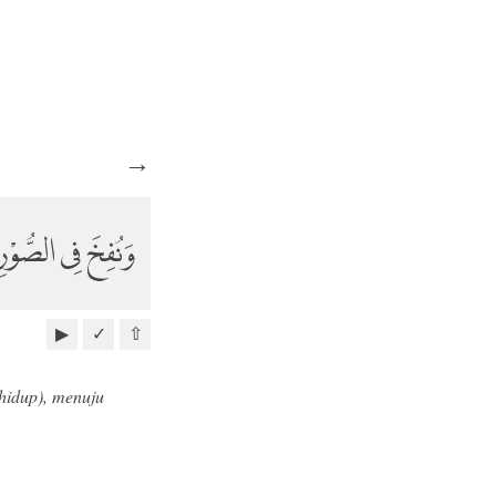
→
وَنُفِخَ فِى الصُّوْرِ
▶
✓
⇧
 hidup), menuju