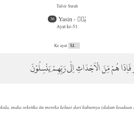
Tafsir Surah
Yasin - يٰسۤ
36
Ayat ke-51
Ke ayat
 فَاِذَا هُمْ مِّنَ الْاَجْدَاثِ اِلٰى رَبِّهِمْ يَنْسِلُوْنَ
akala, maka seketika itu mereka keluar dari kuburnya (dalam keadaan