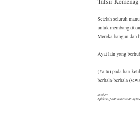
Tafsir Kemenag
Setelah seluruh manu
untuk membangkitkan 
Mereka bangun dan b
Ayat lain yang berhub
(Yaitu) pada hari ke
berhala-berhala (sewak
Sumber:
Aplikasi Quran Kementrian Agama