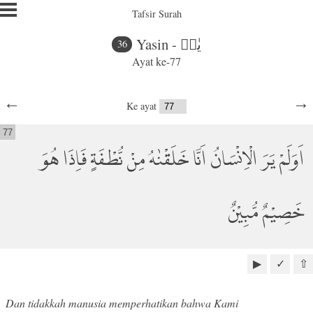
Tafsir Surah
Yasin - يٰسۤ
36
Ayat ke-77
←
→
Ke ayat
77
اَوَلَمْ يَرَ الْاِنْسَانُ اَنَّا خَلَقْنٰهُ مِنْ نُّطْفَةٍ فَاِذَا هُوَ
خَصِيْمٌ مُّبِيْنٌ
▶
✓
⇧
Dan tidakkah manusia memperhatikan bahwa Kami