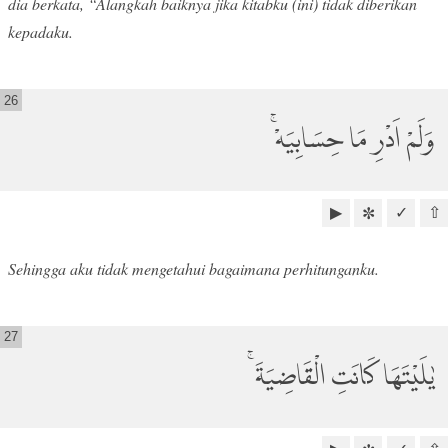
dia berkata, “Alangkah baiknya jika kitabku (ini) tidak diberikan
kepadaku.
26
وَلَمْ اَدْرِ مَا حِسَابِيَهْۚ
▶
✓
⇧
✼
Sehingga aku tidak mengetahui bagaimana perhitunganku.
27
يٰلَيْتَهَا كَانَتِ الْقَاضِيَةَۚ