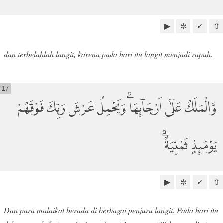
▶
✓
⇧
✼
dan terbelahlah langit, karena pada hari itu langit menjadi rapuh.
17
وَّالْمَلَكُ عَلٰٓى اَرْجَاۤىِٕهَاۗ وَيَحْمِلُ عَرْشَ رَبِّكَ فَوْقَهُمْ
يَوْمَىِٕذٍ ثَمٰنِيَةٌ ۗ
▶
✓
⇧
✼
Dan para malaikat berada di berbagai penjuru langit. Pada hari itu