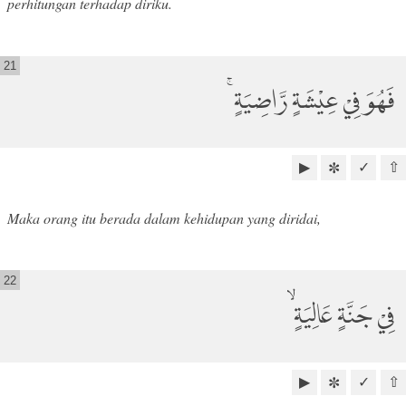
perhitungan terhadap diriku.
21
فَهُوَ فِيْ عِيْشَةٍ رَّاضِيَةٍۚ
▶
✓
⇧
✼
Maka orang itu berada dalam kehidupan yang diridai,
22
فِيْ جَنَّةٍ عَالِيَةٍۙ
▶
✓
⇧
✼