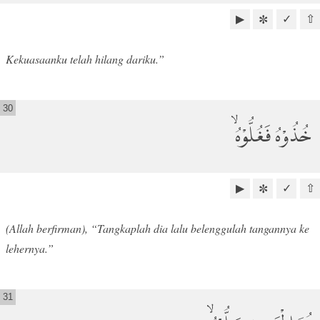
▶
✓
⇧
✼
Kekuasaanku telah hilang dariku.”
30
خُذُوْهُ فَغُلُّوْهُۙ
▶
✓
⇧
✼
(Allah berfirman), “Tangkaplah dia lalu belenggulah tangannya ke
lehernya.”
31