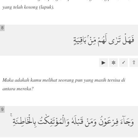
yang telah kosong (lapuk).
8
فَهَلْ تَرٰى لَهُمْ مِّنْۢ بَاقِيَةٍ
▶
✓
⇧
✼
Maka adakah kamu melihat seorang pun yang masih tersisa di
antara mereka?
9
وَجَاۤءَ فِرْعَوْنُ وَمَنْ قَبْلَهٗ وَالْمُؤْتَفِكٰتُ بِالْخَاطِئَةِۚ