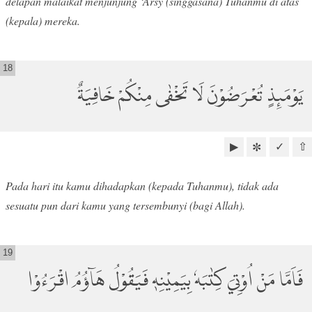
delapan malaikat menjunjung ‘Arsy (singgasana) Tuhanmu di atas
(kepala) mereka.
18
يَوْمَىِٕذٍ تُعْرَضُوْنَ لَا تَخْفٰى مِنْكُمْ خَافِيَةٌ
▶
✓
⇧
✼
Pada hari itu kamu dihadapkan (kepada Tuhanmu), tidak ada
sesuatu pun dari kamu yang tersembunyi (bagi Allah).
19
فَاَمَّا مَنْ اُوْتِيَ كِتٰبَهٗ بِيَمِيْنِهٖ فَيَقُوْلُ هَاۤؤُمُ اقْرَءُوْا