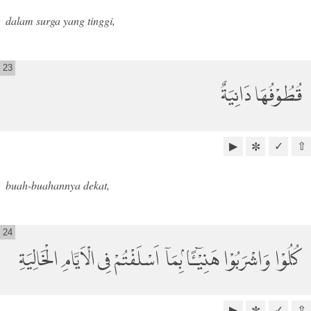
dalam surga yang tinggi,
23
قُطُوْفُهَا دَانِيَةٌ
▶
✓
⇧
✼
buah-buahannya dekat,
24
كُلُوْا وَاشْرَبُوْا هَنِيْۤـًٔا ۢبِمَآ اَسْلَفْتُمْ فِى الْاَيَّامِ الْخَالِيَةِ
▶
✓
⇧
✼