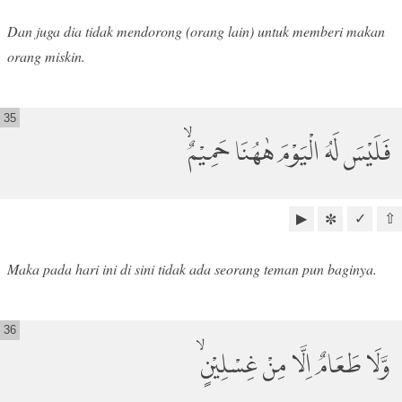
Dan juga dia tidak mendorong (orang lain) untuk memberi makan
orang miskin.
35
فَلَيْسَ لَهُ الْيَوْمَ هٰهُنَا حَمِيْمٌۙ
▶
✓
⇧
✼
Maka pada hari ini di sini tidak ada seorang teman pun baginya.
36
وَّلَا طَعَامٌ اِلَّا مِنْ غِسْلِيْنٍۙ