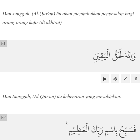
Dan sungguh, (Al-Qur'an) itu akan menimbulkan penyesalan bagi
orang-orang kafir (di akhirat).
51
وَاِنَّهٗ لَحَقُّ الْيَقِيْنِ
▶
✓
⇧
✼
Dan Sungguh, (Al-Qur'an) itu kebenaran yang meyakinkan.
52
فَسَبِّحْ بِاسْمِ رَبِّكَ الْعَظِيْمِ ࣖ