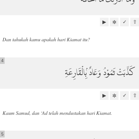
▶
✓
⇧
✼
Dan tahukah kamu apakah hari Kiamat itu?
4
كَذَّبَتْ ثَمُوْدُ وَعَادٌ ۢبِالْقَارِعَةِ
▶
✓
⇧
✼
Kaum Samud, dan ‘Ad telah mendustakan hari Kiamat.
5