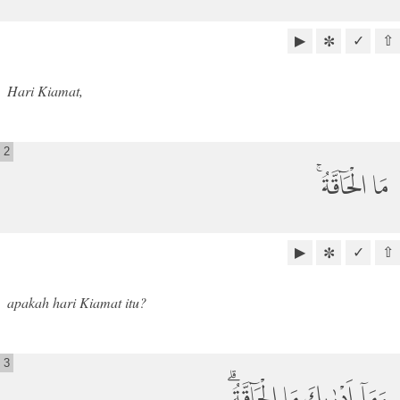
▶
✓
⇧
✼
Hari Kiamat,
2
مَا الْحَاۤقَّةُ ۚ
▶
✓
⇧
✼
apakah hari Kiamat itu?
3
وَمَآ اَدْرٰىكَ مَا الْحَاۤقَّةُ ۗ