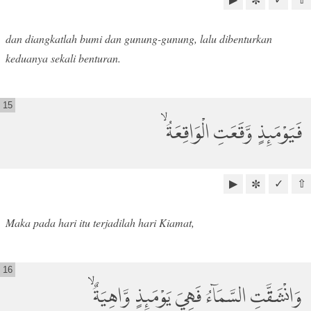
✼
dan diangkatlah bumi dan gunung-gunung, lalu dibenturkan
keduanya sekali benturan.
15
فَيَوْمَىِٕذٍ وَّقَعَتِ الْوَاقِعَةُۙ
▶
✓
⇧
✼
Maka pada hari itu terjadilah hari Kiamat,
16
وَانْشَقَّتِ السَّمَاۤءُ فَهِيَ يَوْمَىِٕذٍ وَّاهِيَةٌۙ