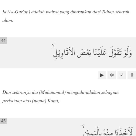
Ia (Al-Qur'an) adalah wahyu yang diturunkan dari Tuhan seluruh
alam.
44
وَلَوْ تَقَوَّلَ عَلَيْنَا بَعْضَ الْاَقَاوِيْلِۙ
▶
✓
⇧
✼
Dan sekiranya dia (Muhammad) mengada-adakan sebagian
perkataan atas (nama) Kami,
45
لَاَخَذْنَا مِنْهُ بِالْيَمِيْنِۙ