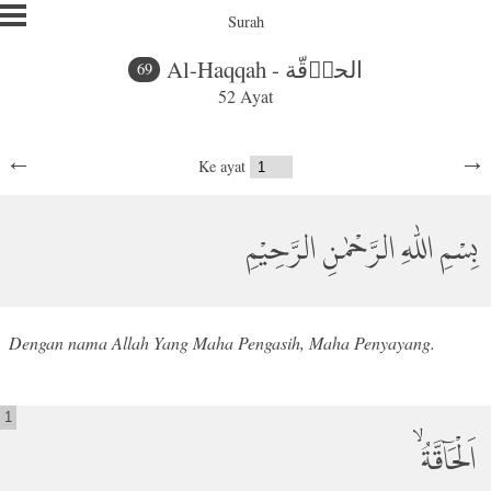
Surah
Al-Haqqah - الحاۤقّة
69
52 Ayat
←
→
Ke ayat
بِسْمِ اللّٰهِ الرَّحْمٰنِ الرَّحِيْمِ
Dengan nama Allah Yang Maha Pengasih, Maha Penyayang.
1
اَلْحَاۤقَّةُۙ