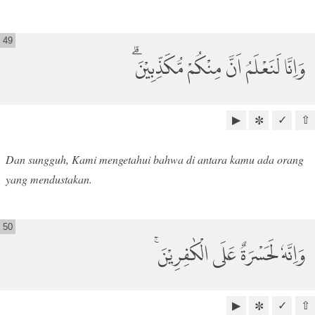
49
وَاِنَّا لَنَعْلَمُ اَنَّ مِنْكُمْ مُّكَذِّبِيْنَۗ
▶
✓
⇧
✼
Dan sungguh, Kami mengetahui bahwa di antara kamu ada orang
yang mendustakan.
50
وَاِنَّهٗ لَحَسْرَةٌ عَلَى الْكٰفِرِيْنَۚ
▶
✓
⇧
✼