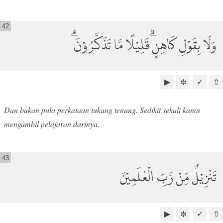
42
وَلَا بِقَوْلِ كَاهِنٍۗ قَلِيْلًا مَّا تَذَكَّرُوْنَۗ
▶
✓
⇧
✼
Dan bukan pula perkataan tukang tenung. Sedikit sekali kamu
mengambil pelajaran darinya.
43
تَنْزِيْلٌ مِّنْ رَّبِّ الْعٰلَمِيْنَ
▶
✓
⇧
✼