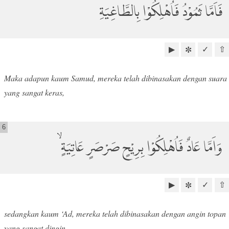
فَاَمَّا ثَمُوْدُ فَاُهْلِكُوْا بِالطَّاغِيَةِ
▶
✓
⇧
✼
Maka adapun kaum Samud, mereka telah dibinasakan dengan suara
yang sangat keras,
6
وَاَمَّا عَادٌ فَاُهْلِكُوْا بِرِيْحٍ صَرْصَرٍ عَاتِيَةٍۙ
▶
✓
⇧
✼
sedangkan kaum ‘Ad, mereka telah dibinasakan dengan angin topan
yang sangat dingin,