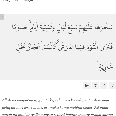
7
سَخَّرَهَا عَلَيْهِمْ سَبْعَ لَيَالٍ وَّثَمٰنِيَةَ اَيَّامٍۙ حُسُوْمًا
فَتَرَى الْقَوْمَ فِيْهَا صَرْعٰىۙ كَاَنَّهُمْ اَعْجَازُ نَخْلٍ
خَاوِيَةٍۚ
▶
✓
⇧
✼
Allah menimpakan angin itu kepada mereka selama tujuh malam
delapan hari terus-menerus; maka kamu melihat kaum ‘Ad pada
waktu itu mati bergelimpangan seperti batang-batang pohon kurma