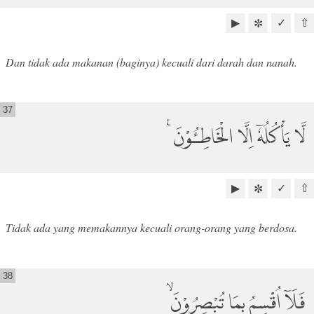
▶
✓
⇧
✼
Dan tidak ada makanan (baginya) kecuali dari darah dan nanah.
37
لَّا يَأْكُلُهٗٓ اِلَّا الْخَاطِـُٔوْنَ ࣖ
▶
✓
⇧
✼
Tidak ada yang memakannya kecuali orang-orang yang berdosa.
38
فَلَآ اُقْسِمُ بِمَا تُبْصِرُوْنَۙ