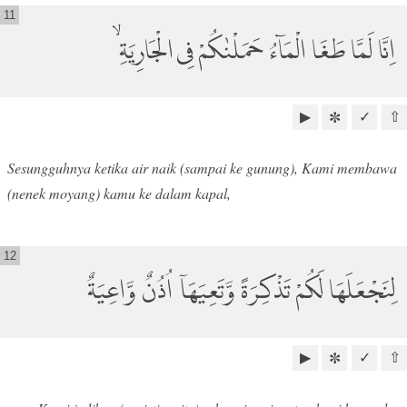
11
اِنَّا لَمَّا طَغَا الْمَاۤءُ حَمَلْنٰكُمْ فِى الْجَارِيَةِۙ
▶
✓
⇧
✼
Sesungguhnya ketika air naik (sampai ke gunung), Kami membawa
(nenek moyang) kamu ke dalam kapal,
12
لِنَجْعَلَهَا لَكُمْ تَذْكِرَةً وَّتَعِيَهَآ اُذُنٌ وَّاعِيَةٌ
▶
✓
⇧
✼