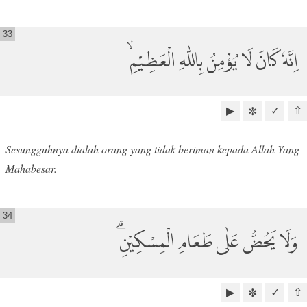
33
اِنَّهٗ كَانَ لَا يُؤْمِنُ بِاللّٰهِ الْعَظِيْمِۙ
▶
✓
⇧
✼
Sesungguhnya dialah orang yang tidak beriman kepada Allah Yang
Mahabesar.
34
وَلَا يَحُضُّ عَلٰى طَعَامِ الْمِسْكِيْنِۗ
▶
✓
⇧
✼