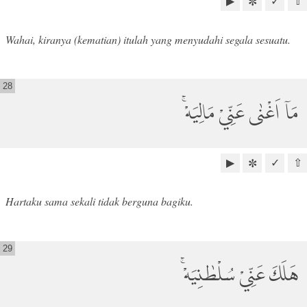
▶
✓
⇧
✼
Wahai, kiranya (kematian) itulah yang menyudahi segala sesuatu.
28
مَآ اَغْنٰى عَنِّيْ مَالِيَهْۚ
▶
✓
⇧
✼
Hartaku sama sekali tidak berguna bagiku.
29
هَلَكَ عَنِّيْ سُلْطٰنِيَهْۚ