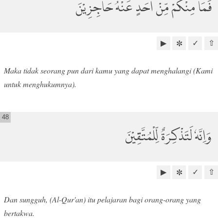
فَمَا مِنْكُمْ مِّنْ اَحَدٍ عَنْهُ حَاجِزِيْنَۙ
▶
✓
⇧
✼
Maka tidak seorang pun dari kamu yang dapat menghalangi (Kami
untuk menghukumnya).
48
وَاِنَّهٗ لَتَذْكِرَةٌ لِّلْمُتَّقِيْنَ
▶
✓
⇧
✼
Dan sungguh, (Al-Qur'an) itu pelajaran bagi orang-orang yang
bertakwa.