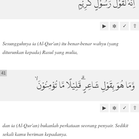
اِنَّهٗ لَقَوْلُ رَسُوْلٍ كَرِيْمٍۙ
▶
✓
⇧
✼
Sesungguhnya ia (Al-Qur'an) itu benar-benar wahyu (yang
diturunkan kepada) Rasul yang mulia,
41
وَّمَا هُوَ بِقَوْلِ شَاعِرٍۗ قَلِيْلًا مَّا تُؤْمِنُوْنَۙ
▶
✓
⇧
✼
dan ia (Al-Qur'an) bukanlah perkataan seorang penyair. Sedikit
sekali kamu beriman kepadanya.