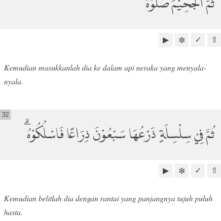
ثُمَّ الْجَحِيْمَ صَلُّوْهُۙ
▶
✓
⇧
✼
Kemudian masukkanlah dia ke dalam api neraka yang menyala-
nyala.
32
ثُمَّ فِيْ سِلْسِلَةٍ ذَرْعُهَا سَبْعُوْنَ ذِرَاعًا فَاسْلُكُوْهُۗ
▶
✓
⇧
✼
Kemudian belitlah dia dengan rantai yang panjangnya tujuh puluh
hasta.