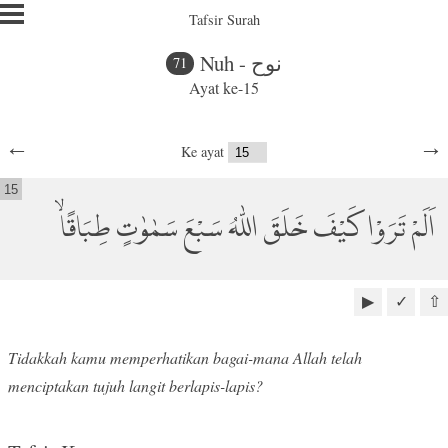
Tafsir Surah
Nuh - نوح
71
Ayat ke-15
←
→
Ke ayat
15
اَلَمْ تَرَوْا كَيْفَ خَلَقَ اللّٰهُ سَبْعَ سَمٰوٰتٍ طِبَاقًاۙ
▶
✓
⇧
Tidakkah kamu memperhatikan bagai-mana Allah telah
menciptakan tujuh langit berlapis-lapis?