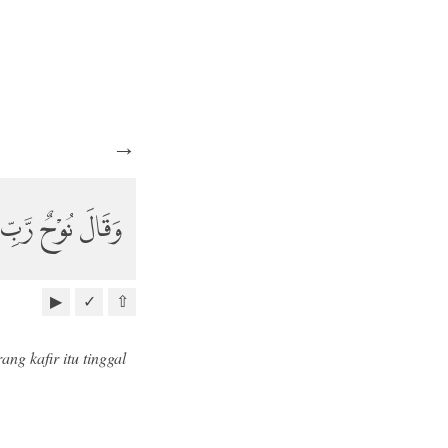
→
وَقَالَ نُوْحٌ رَّبِّ 
▶
✓
⇧
g kafir itu tinggal