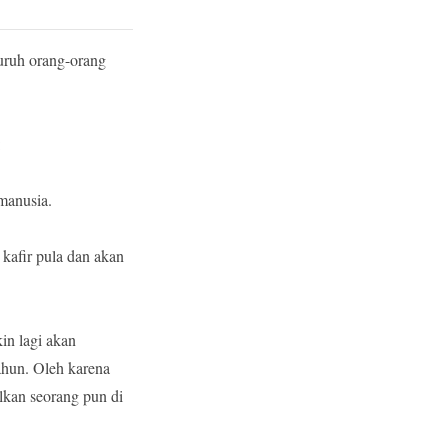
uruh orang-orang
:
manusia.
kafir pula dan akan
in lagi akan
ahun. Oleh karena
lkan seorang pun di