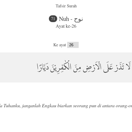
Tafsir Surah
Nuh - نوح
71
Ayat ke-26
Ke ayat
لَا تَذَرْ عَلَى الْاَرْضِ مِنَ الْكٰفِرِيْنَ دَيَّارًا
 Tuhanku, janganlah Engkau biarkan seorang pun di antara orang-oran