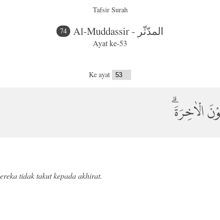
Tafsir Surah
Al-Muddassir - المدّثّر
74
Ayat ke-53
Ke ayat
ُوْنَ الْاٰخِرَةَۗ
reka tidak takut kepada akhirat.