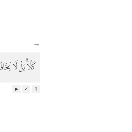
→
كَلَّاۗ بَلْ لَّا يَخَاف
▶
✓
⇧