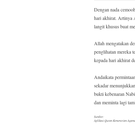
Dengan nada cemooh, 
hari akhirat. Artiny
langit khusus buat me
Allah mengatakan de
penglihatan mereka t
kepada hari akhirat 
Andaikata permintaan
sekadar menunjukkan 
bukti kebenaran Na
dan meminta lagi tamb
Sumber:
Aplikasi Quran Kementrian Agama