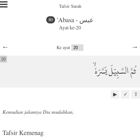
Tafsir Surah
'Abasa - عبس
80
Ayat ke-20
←
→
Ke ayat
20
ثُمَّ السَّبِيْلَ يَسَّرَهٗۙ
▶
✓
⇧
Kemudian jalannya Dia mudahkan,
Tafsir Kemenag