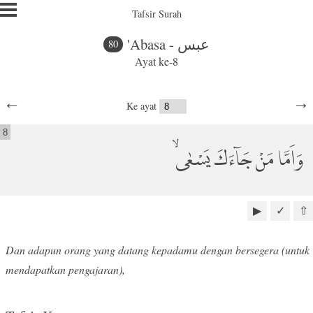
Tafsir Surah
'Abasa - عبس
80
Ayat ke-8
←
→
Ke ayat
8
وَاَمَّا مَنْ جَاۤءَكَ يَسْعٰىۙ
▶
✓
⇧
Dan adapun orang yang datang kepadamu dengan bersegera (untuk
mendapatkan pengajaran),