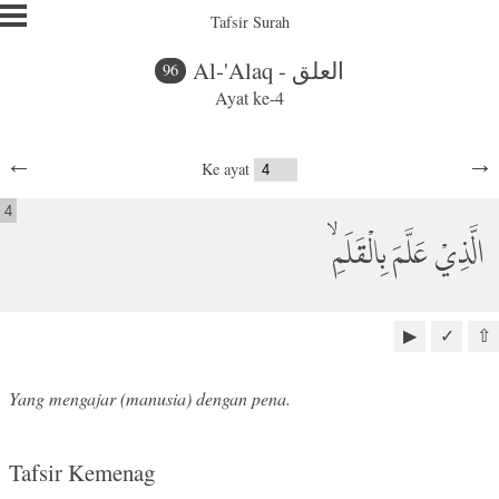
Tafsir Surah
Al-'Alaq - العلق
96
Ayat ke-4
←
→
Ke ayat
4
الَّذِيْ عَلَّمَ بِالْقَلَمِۙ
▶
✓
⇧
Yang mengajar (manusia) dengan pena.
Tafsir Kemenag