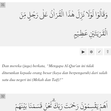
31
وَقَالُوْا لَوْلَا نُزِّلَ هٰذَا الْقُرْاٰنُ عَلٰى رَجُلٍ مِّنَ
الْقَرْيَتَيْنِ عَظِيْمٍ
▶
✓
⇧
✼
Dan mereka (juga) berkata, “Mengapa Al-Qur'an ini tidak
diturunkan kepada orang besar (kaya dan berpengaruh) dari salah
satu dua negeri ini (Mekah dan Taif)?”
32
اَهُمْ يَقْسِمُوْنَ رَحْمَتَ رَبِّكَۗ نَحْنُ قَسَمْنَا بَيْنَهُمْ