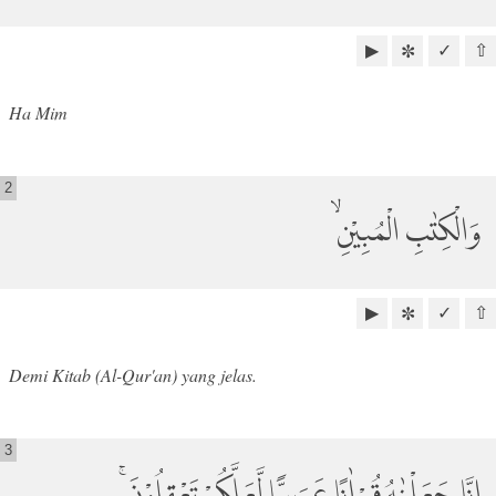
▶
✓
⇧
✼
Ha Mim
2
وَالْكِتٰبِ الْمُبِيْنِ ۙ
▶
✓
⇧
✼
Demi Kitab (Al-Qur'an) yang jelas.
3
اِنَّا جَعَلْنٰهُ قُرْاٰنًا عَرَبِيًّا لَّعَلَّكُمْ تَعْقِلُوْنَۚ