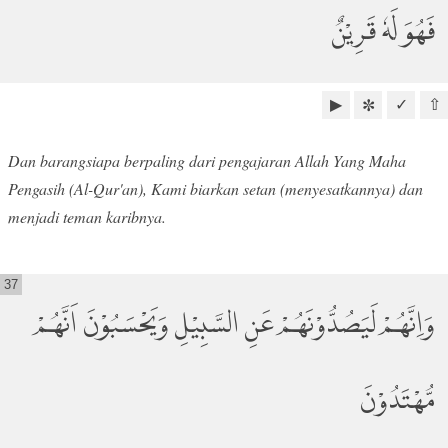
فَهُوَ لَهٗ قَرِيْنٌ
▶
✓
⇧
✼
Dan barangsiapa berpaling dari pengajaran Allah Yang Maha
Pengasih (Al-Qur'an), Kami biarkan setan (menyesatkannya) dan
menjadi teman karibnya.
37
وَاِنَّهُمْ لَيَصُدُّوْنَهُمْ عَنِ السَّبِيْلِ وَيَحْسَبُوْنَ اَنَّهُمْ
مُّهْتَدُوْنَ