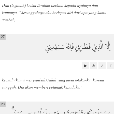
Dan (ingatlah) ketika Ibrahim berkata kepada ayahnya dan
kaumnya, “Sesungguhnya aku berlepas diri dari apa yang kamu
sembah,
27
اِلَّا الَّذِيْ فَطَرَنِيْ فَاِنَّهٗ سَيَهْدِيْنِ
▶
✓
⇧
✼
kecuali (kamu menyembah) Allah yang menciptakanku; karena
sungguh, Dia akan memberi petunjuk kepadaku.”
28