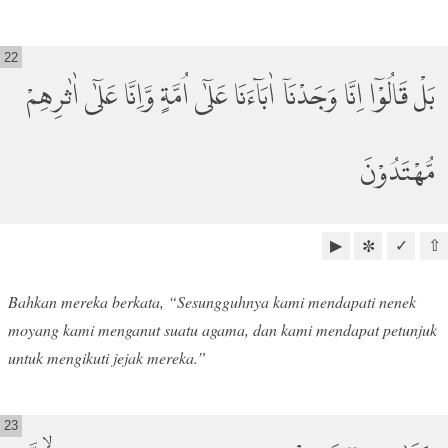
22
بَلْ قَالُوْٓا اِنَّا وَجَدْنَآ اٰبَاۤءَنَا عَلٰٓى اُمَّةٍ وَّاِنَّا عَلٰٓى اٰثٰرِهِمْ
مُّهْتَدُوْنَ
▶
✓
⇧
✼
Bahkan mereka berkata, “Sesungguhnya kami mendapati nenek
moyang kami menganut suatu agama, dan kami mendapat petunjuk
untuk mengikuti jejak mereka.”
23