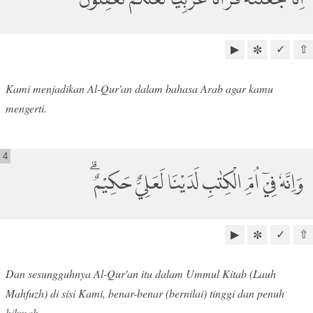
▶
✓
⇧
✼
Kami menjadikan Al-Qur'an dalam bahasa Arab agar kamu
mengerti.
4
وَاِنَّهٗ فِيْٓ اُمِّ الْكِتٰبِ لَدَيْنَا لَعَلِيٌّ حَكِيْمٌ ۗ
▶
✓
⇧
✼
Dan sesungguhnya Al-Qur'an itu dalam Ummul Kitab (Lauh
Mahfuzh) di sisi Kami, benar-benar (bernilai) tinggi dan penuh
hikmah.