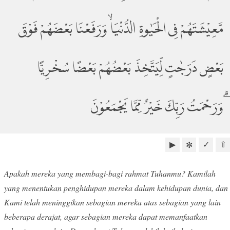
مَّعِيْشَتَهُمْ فِى الْحَيٰوةِ الدُّنْيَاۙ وَرَفَعْنَا بَعْضَهُمْ فَوْقَ
بَعْضٍ دَرَجٰتٍ لِّيَتَّخِذَ بَعْضُهُمْ بَعْضًا سُخْرِيًّا
ۗوَرَحْمَتُ رَبِّكَ خَيْرٌ مِّمَّا يَجْمَعُوْنَ
▶
✓
⇧
✼
Apakah mereka yang membagi-bagi rahmat Tuhanmu? Kamilah
yang menentukan penghidupan mereka dalam kehidupan dunia, dan
Kami telah meninggikan sebagian mereka atas sebagian yang lain
beberapa derajat, agar sebagian mereka dapat memanfaatkan