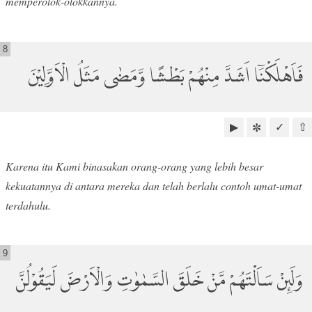
memperolok-olokkannya.
8
فَاَهْلَكْنَٓا اَشَدَّ مِنْهُمْ بَطْشًا وَّمَضٰى مَثَلُ الْاَوَّلِيْنَ
▶
✓
⇧
✼
Karena itu Kami binasakan orang-orang yang lebih besar
kekuatannya di antara mereka dan telah berlalu contoh umat-umat
terdahulu.
9
وَلَىِٕنْ سَاَلْتَهُمْ مَّنْ خَلَقَ السَّمٰوٰتِ وَالْاَرْضَ لَيَقُوْلُنَّ