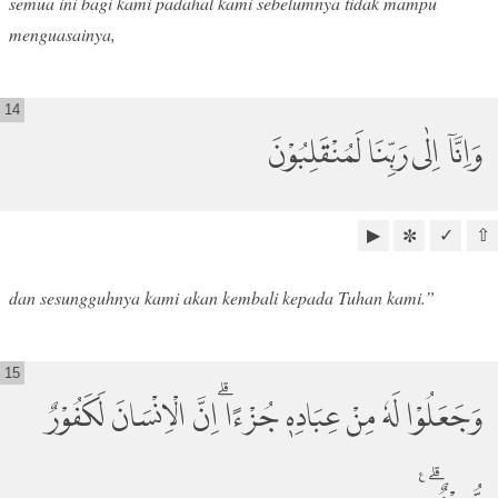
semua ini bagi kami padahal kami sebelumnya tidak mampu
menguasainya,
14
وَاِنَّآ اِلٰى رَبِّنَا لَمُنْقَلِبُوْنَ
▶
✓
⇧
✼
dan sesungguhnya kami akan kembali kepada Tuhan kami.”
15
وَجَعَلُوْا لَهٗ مِنْ عِبَادِهٖ جُزْءًا ۗاِنَّ الْاِنْسَانَ لَكَفُوْرٌ