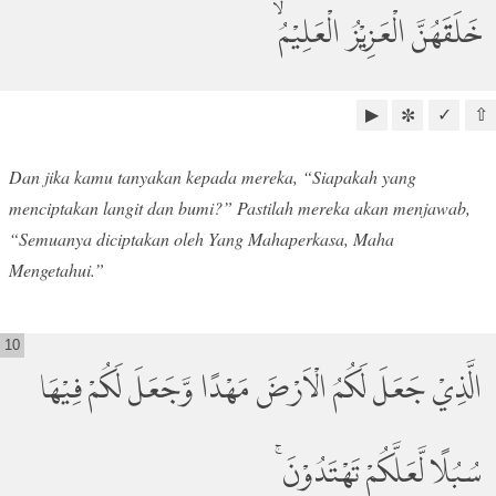
خَلَقَهُنَّ الْعَزِيْزُ الْعَلِيْمُۙ
▶
✓
⇧
✼
Dan jika kamu tanyakan kepada mereka, “Siapakah yang
menciptakan langit dan bumi?” Pastilah mereka akan menjawab,
“Semuanya diciptakan oleh Yang Mahaperkasa, Maha
Mengetahui.”
10
الَّذِيْ جَعَلَ لَكُمُ الْاَرْضَ مَهْدًا وَّجَعَلَ لَكُمْ فِيْهَا
سُبُلًا لَّعَلَّكُمْ تَهْتَدُوْنَ ۚ