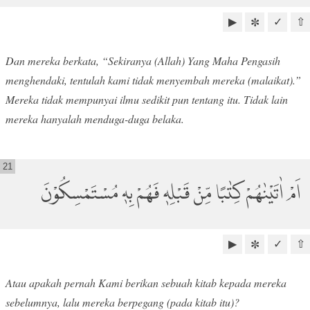
▶
✓
⇧
✼
Dan mereka berkata, “Sekiranya (Allah) Yang Maha Pengasih
menghendaki, tentulah kami tidak menyembah mereka (malaikat).”
Mereka tidak mempunyai ilmu sedikit pun tentang itu. Tidak lain
mereka hanyalah menduga-duga belaka.
21
اَمْ اٰتَيْنٰهُمْ كِتٰبًا مِّنْ قَبْلِهٖ فَهُمْ بِهٖ مُسْتَمْسِكُوْنَ
▶
✓
⇧
✼
Atau apakah pernah Kami berikan sebuah kitab kepada mereka
sebelumnya, lalu mereka berpegang (pada kitab itu)?