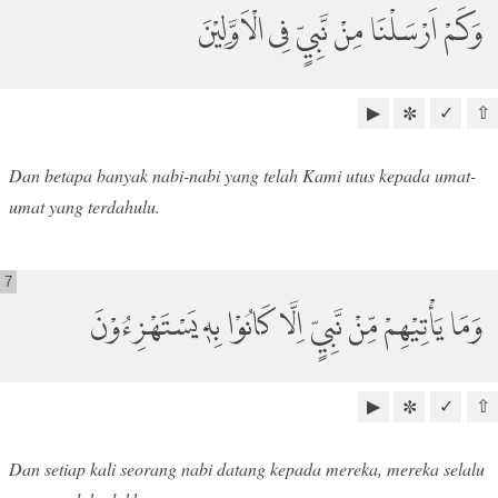
وَكَمْ اَرْسَلْنَا مِنْ نَّبِيٍّ فِى الْاَوَّلِيْنَ
▶
✓
⇧
✼
Dan betapa banyak nabi-nabi yang telah Kami utus kepada umat-
umat yang terdahulu.
7
وَمَا يَأْتِيْهِمْ مِّنْ نَّبِيٍّ اِلَّا كَانُوْا بِهٖ يَسْتَهْزِءُوْنَ
▶
✓
⇧
✼
Dan setiap kali seorang nabi datang kepada mereka, mereka selalu