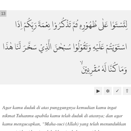
13
لِتَسْتَوٗا عَلٰى ظُهُوْرِهٖ ثُمَّ تَذْكُرُوْا نِعْمَةَ رَبِّكُمْ اِذَا
اسْتَوَيْتُمْ عَلَيْهِ وَتَقُوْلُوْا سُبْحٰنَ الَّذِيْ سَخَّرَ لَنَا هٰذَا
وَمَا كُنَّا لَهٗ مُقْرِنِيْنَۙ
▶
✓
⇧
✼
Agar kamu duduk di atas punggungnya kemudian kamu ingat
nikmat Tuhanmu apabila kamu telah duduk di atasnya; dan agar
kamu mengucapkan, “Maha-suci (Allah) yang telah menundukkan