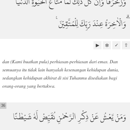
وَزُخْرُفًاۗ وَاِنْ كُلُّ ذٰلِكَ لَمَّا مَتَاعُ الْحَيٰوةِ الدُّنْيَا
ۗوَالْاٰخِرَةُ عِنْدَ رَبِّكَ لِلْمُتَّقِيْنَ ࣖ
▶
✓
⇧
✼
dan (Kami buatkan pula) perhiasan-perhiasan dari emas. Dan
semuanya itu tidak lain hanyalah kesenangan kehidupan dunia,
sedangkan kehidupan akhirat di sisi Tuhanmu disediakan bagi
orang-orang yang bertakwa.
36
وَمَنْ يَّعْشُ عَنْ ذِكْرِ الرَّحْمٰنِ نُقَيِّضْ لَهٗ شَيْطٰنًا