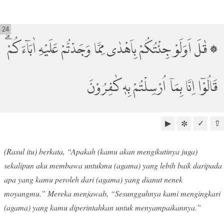
24
۞ قٰلَ اَوَلَوْ جِئْتُكُمْ بِاَهْدٰى مِمَّا وَجَدْتُّمْ عَلَيْهِ اٰبَاۤءَكُمْۗ
قَالُوْٓا اِنَّا بِمَآ اُرْسِلْتُمْ بِهٖ كٰفِرُوْنَ
▶
✓
⇧
✼
(Rasul itu) berkata, “Apakah (kamu akan mengikutinya juga)
sekalipun aku membawa untukmu (agama) yang lebih baik daripada
apa yang kamu peroleh dari (agama) yang dianut nenek
moyangmu.” Mereka menjawab, “Sesungguhnya kami mengingkari
(agama) yang kamu diperintahkan untuk menyampaikannya.”