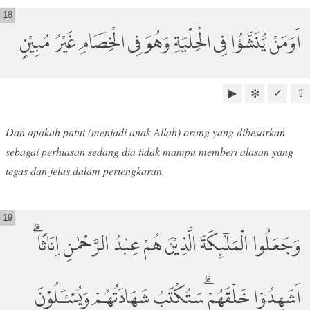
18
اَوَمَنْ يُّنَشَّؤُا فِى الْحِلْيَةِ وَهُوَ فِى الْخِصَامِ غَيْرُ مُبِيْنٍ
▶
✓
⇧
✼
Dan apakah patut (menjadi anak Allah) orang yang dibesarkan
sebagai perhiasan sedang dia tidak mampu memberi alasan yang
tegas dan jelas dalam pertengkaran.
19
وَجَعَلُوا الْمَلٰۤىِٕكَةَ الَّذِيْنَ هُمْ عِبٰدُ الرَّحْمٰنِ اِنَاثًا ۗ
اَشَهِدُوْا خَلْقَهُمْ ۗسَتُكْتَبُ شَهَادَتُهُمْ وَيُسْٔـَلُوْنَ