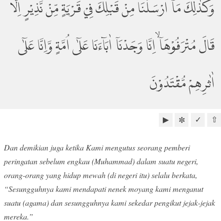
وَكَذٰلِكَ مَآ اَرْسَلْنَا مِنْ قَبْلِكَ فِيْ قَرْيَةٍ مِّنْ نَّذِيْرٍۙ اِلَّا
قَالَ مُتْرَفُوْهَآ ۙاِنَّا وَجَدْنَآ اٰبَاۤءَنَا عَلٰٓى اُمَّةٍ وَّاِنَّا عَلٰٓى
اٰثٰرِهِمْ مُّقْتَدُوْنَ
▶
✓
⇧
✼
Dan demikian juga ketika Kami mengutus seorang pemberi
peringatan sebelum engkau (Muhammad) dalam suatu negeri,
orang-orang yang hidup mewah (di negeri itu) selalu berkata,
“Sesungguhnya kami mendapati nenek moyang kami menganut
suatu (agama) dan sesungguhnya kami sekedar pengikut jejak-jejak
mereka.”