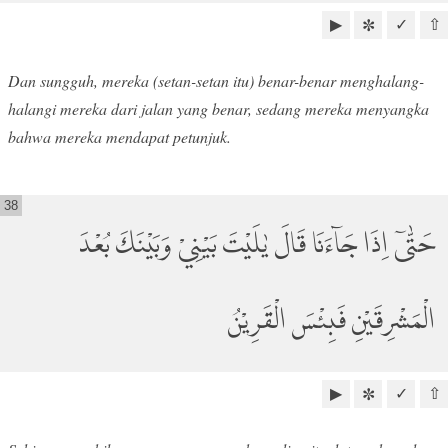
▶
✓
⇧
✼
Dan sungguh, mereka (setan-setan itu) benar-benar menghalang-
halangi mereka dari jalan yang benar, sedang mereka menyangka
bahwa mereka mendapat petunjuk.
38
حَتّٰىٓ اِذَا جَاۤءَنَا قَالَ يٰلَيْتَ بَيْنِيْ وَبَيْنَكَ بُعْدَ
الْمَشْرِقَيْنِ فَبِئْسَ الْقَرِيْنُ
▶
✓
⇧
✼