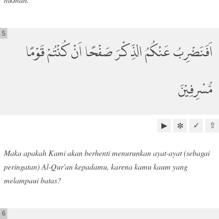
5
اَفَنَضْرِبُ عَنْكُمُ الذِّكْرَ صَفْحًا اَنْ كُنْتُمْ قَوْمًا
مُّسْرِفِيْنَ
▶
✓
⇧
✼
Maka apakah Kami akan berhenti menurunkan ayat-ayat (sebagai
peringatan) Al-Qur'an kepadamu, karena kamu kaum yang
melampaui batas?
6