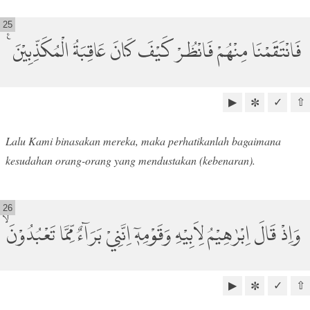
25
فَانْتَقَمْنَا مِنْهُمْ فَانْظُرْ كَيْفَ كَانَ عَاقِبَةُ الْمُكَذِّبِيْنَ ࣖ
▶
✓
⇧
✼
Lalu Kami binasakan mereka, maka perhatikanlah bagaimana
kesudahan orang-orang yang mendustakan (kebenaran).
26
وَاِذْ قَالَ اِبْرٰهِيْمُ لِاَبِيْهِ وَقَوْمِهٖٓ اِنَّنِيْ بَرَاۤءٌ مِّمَّا تَعْبُدُوْنَۙ
▶
✓
⇧
✼