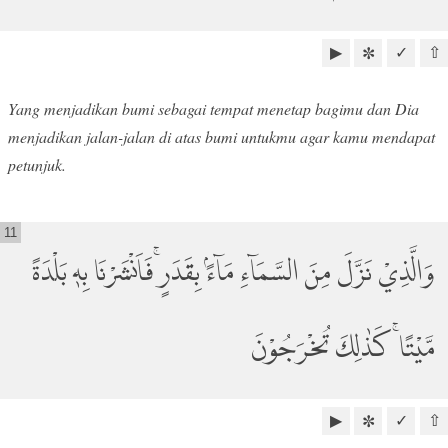
▶
✓
⇧
✼
Yang menjadikan bumi sebagai tempat menetap bagimu dan Dia
menjadikan jalan-jalan di atas bumi untukmu agar kamu mendapat
petunjuk.
11
وَالَّذِيْ نَزَّلَ مِنَ السَّمَاۤءِ مَاۤءًۢ بِقَدَرٍۚ فَاَنْشَرْنَا بِهٖ بَلْدَةً
مَّيْتًا ۚ كَذٰلِكَ تُخْرَجُوْنَ
▶
✓
⇧
✼