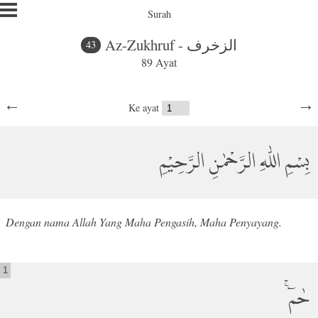
Surah
Az-Zukhruf - الزخرف
43
89 Ayat
←
→
Ke ayat
بِسْمِ اللّٰهِ الرَّحْمٰنِ الرَّحِيْمِ
Dengan nama Allah Yang Maha Pengasih, Maha Penyayang.
1
حٰمۤ ۚ