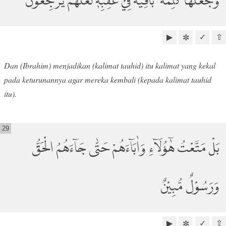
وَجَعَلَهَا كَلِمَةً ۢ بَاقِيَةً فِيْ عَقِبِهٖ لَعَلَّهُمْ يَرْجِعُوْنَۗ
▶
✓
⇧
✼
Dan (Ibrahim) menjadikan (kalimat tauhid) itu kalimat yang kekal
pada keturunannya agar mereka kembali (kepada kalimat tauhid
itu).
29
بَلْ مَتَّعْتُ هٰٓؤُلَاۤءِ وَاٰبَاۤءَهُمْ حَتّٰى جَاۤءَهُمُ الْحَقُّ
وَرَسُوْلٌ مُّبِيْنٌ
▶
✓
⇧
✼