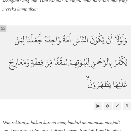
sebagian yang lain. Dan rahmat Tuhanmu lebih baik dari apa yang
mereka kumpulkan.
33
وَلَوْلَآ اَنْ يَّكُوْنَ النَّاسُ اُمَّةً وَّاحِدَةً لَّجَعَلْنَا لِمَنْ
يَّكْفُرُ بِالرَّحْمٰنِ لِبُيُوْتِهِمْ سُقُفًا مِّنْ فِضَّةٍ وَّمَعَارِجَ
عَلَيْهَا يَظْهَرُوْنَۙ
▶
✓
⇧
✼
Dan sekiranya bukan karena menghindarkan manusia menjadi
umat yang satu (dalam kekafiran), pastilah sudah Kami buatkan